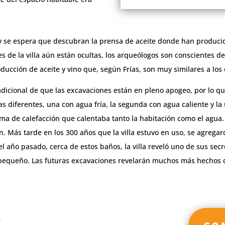
y se espera que descubran la prensa de aceite donde han producido
s de la villa aún están ocultas, los arqueólogos son conscientes d
oducción de aceite y vino que, según Frías, son muy similares a lo
n adicional de que las excavaciones están en pleno apogeo, por lo q
as diferentes, una con agua fría, la segunda con agua caliente y la
ema de calefacción que calentaba tanto la habitación como el agua
. Más tarde en los 300 años que la villa estuvo en uso, se agregar
 año pasado, cerca de estos baños, la villa reveló uno de sus sec
pequeño. Las futuras excavaciones revelarán muchos más hechos qu
A