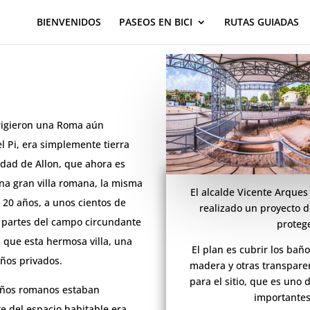
BIENVENIDOS
PASEOS EN BICI
RUTAS GUIADAS
irigieron una Roma aún
el Pi, era simplemente tierra
udad de Allon, que ahora es
una gran villa romana, la misma
El alcalde Vicente Arques
 20 años, a unos cientos de
realizado un proyecto de
as partes del campo circundante
protege
que esta hermosa villa, una
El plan es cubrir los bañ
ños privados.
madera y otras transparen
para el sitio, que es uno
baños romanos estaban
importantes 
 del espacio habitable era